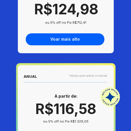
R$124,98
 ou 5% off no Pix R$712,41
Voar mais alto
ANUAL
Feito pra quem prioriza o essencial
A partir de:
R$116,58
ou 5% off no Pix R$1.329,05